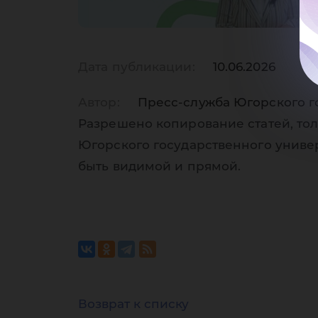
ЮГ
Дата публикации:
10.06.2026
Автор:
Пресс-служба Югорского г
Разрешено копирование статей, тол
Югорского государственного униве
быть видимой и прямой.
Возврат к списку