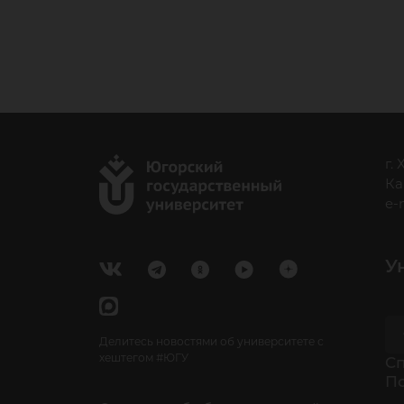
г.
Ка
e-
У
Делитесь новостями об университете с
хештегом #ЮГУ
Cп
П