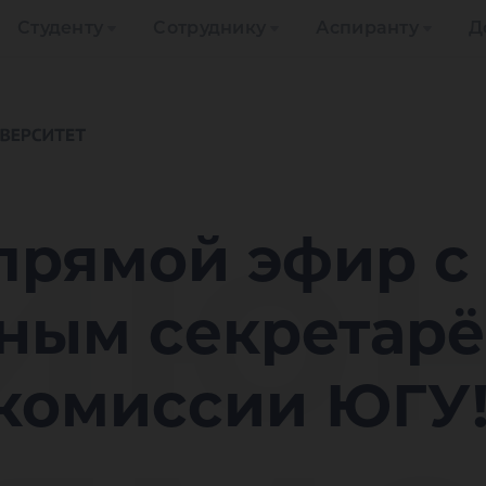
Студенту
Сотруднику
Аспиранту
Д
 ию
прямой эфир с
нным секретар
комиссии ЮГУ