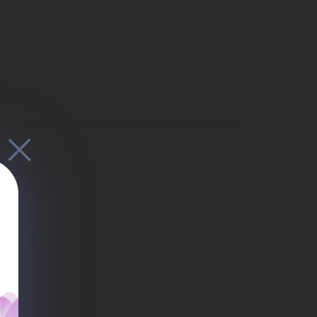
мно
сси