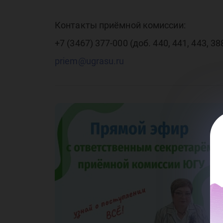
пр
Контакты приёмной комиссии:
+7 (3467) 377‑000 (доб. 440, 441, 443, 38
priem@ugrasu.ru
ко