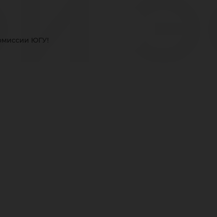
й э
омиссии ЮГУ!
ст
та