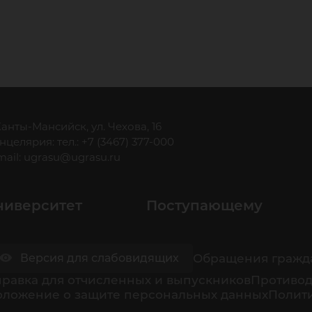
 Ханты-Мансийск, ул. Чехова, 16
нцелярия: тел.: +7 (3467) 377-000
mail:
ugrasu@ugrasu.ru
ниверситет
Поступающему
Обращения гражд
Версия для слабовидящих
равка для отчисленных и выпускников
Противод
оложение о защите персональных данных
Полити