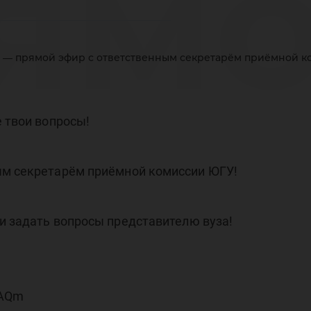
ямо
я — прямой эфир с ответственным секретарём приёмной к
вет
е твои вопросы!
ым секретарём приёмной комиссии ЮГУ!
кре
и задать вопросы представителю вуза!
CAQm