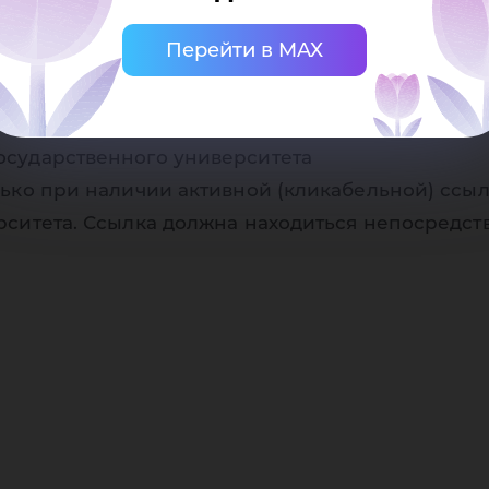
У!
Перейти в MAX
осударственного университета
ько при наличии активной (кликабельной) ссыл
рситета. Ссылка должна находиться непосредст