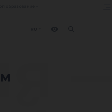
оп образование
RU
ня 
ём
!