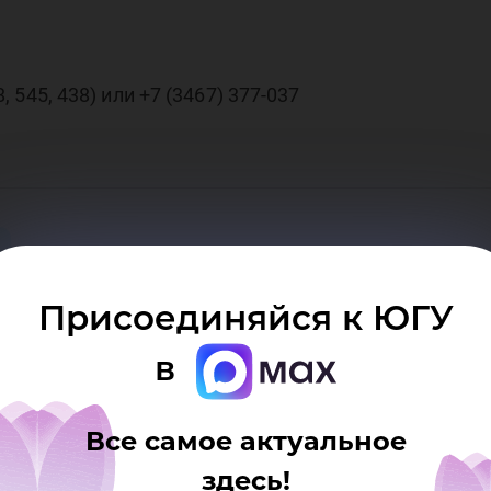
иё
8, 545, 438) или +7 (3467) 377‑037
ми
Присоединяйся к ЮГУ
в
Все самое актуальное
здесь!