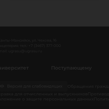
ста
 Ханты-Мансийск, ул. Чехова, 16
нцелярия: тел.: +7 (3467) 377-000
mail:
ugrasu@ugrasu.ru
ниверситет
Поступающему
Обращения гражд
Версия для слабовидящих
равка для отчисленных и выпускников
Противод
оложение о защите персональных данных
Полити