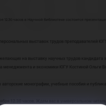
.30 
ря 12.30 часов в Научной библиотеке состоится презентац
уч
персональных выставок трудов преподавателей ЮГУ
желающих на выставку научных трудов кандидата 
бли
та менеджмента и экономики ЮГУ Костиной Ольги 
авторские монографии, учебные пособия и публика
бря 12.30 часов. Ждем вас в универсальном читальн