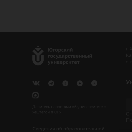
вы
г.
Ка
e-
У
Делитесь новостями об университете с
хештегом #ЮГУ
Cп
П
Сведения об образовательной