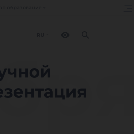
оп образование
RU
ябр
аучной
езентация