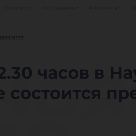
Студенту
Сотруднику
Аспиранту
Д
 но
12.30 часов в Н
 состоится пр