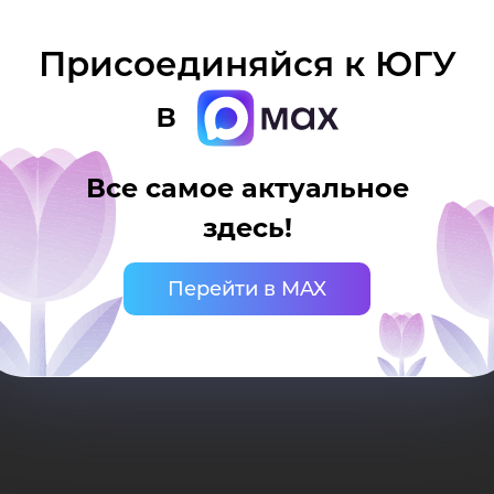
сто
Присоединяйся к ЮГУ
в
осударственного университета
ько при наличии активной (кликабельной) ссыл
Все самое актуальное
рситета. Ссылка должна находиться непосредст
здесь!
езе
Перейти в MAX