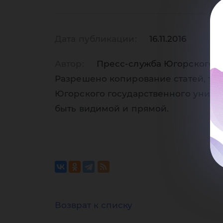
со
Дата публикации:
16.11.2016
Автор:
Пресс-служба Югорского г
Разрешено копирование статей, тол
Югорского государственного униве
пр
быть видимой и прямой.
Возврат к списку