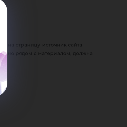
итс
ки на страницу-источник сайта
венно рядом с материалом, должна
нт