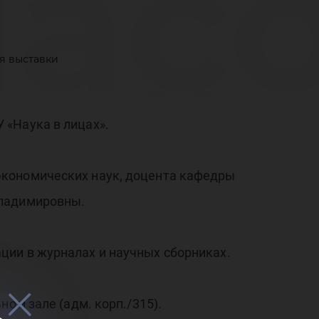
час
ия выставки
ной
 «Наука в лицах».
экономических наук, доцента кафедры
от
Владимировны.
ции в журналах и научных сборниках.
ом зале (адм. корп./315).