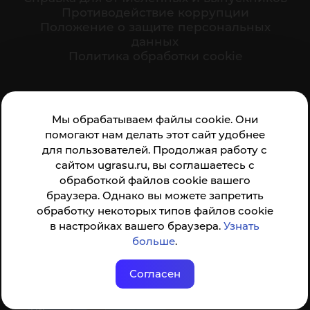
Противодействие коррупции
Положение о защите персональных
данных
Политика обработки cookie
Ваше мнение формирует официальный рейтинг
Мы обрабатываем файлы cookie. Они
организации:
помогают нам делать этот сайт удобнее
для пользователей. Продолжая работу с
сайтом ugrasu.ru, вы соглашаетесь с
обработкой файлов cookie вашего
браузера. Однако вы можете запретить
обработку некоторых типов файлов cookie
Анкета доступна по QR-коду, а так же по прямой
в настройках вашего браузера.
Узнать
ссылке
больше
.
Согласен
© ФГБОУ ВО ЮГУ 2001–2026