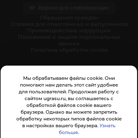
Версия для слабовидящих
Обращения граждан
Cправка для отчисленных и выпускников
Противодействие коррупции
Положение о защите персональных
данных
Политика обработки cookie
Ваше мнение формирует официальный рейтинг
Мы обрабатываем файлы cookie. Они
организации:
помогают нам делать этот сайт удобнее
для пользователей. Продолжая работу с
сайтом ugrasu.ru, вы соглашаетесь с
обработкой файлов cookie вашего
браузера. Однако вы можете запретить
обработку некоторых типов файлов cookie
Анкета доступна по QR-коду, а так же по прямой
в настройках вашего браузера.
Узнать
ссылке
больше
.