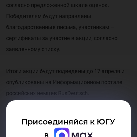
согласно предложенной шкале оценок.
Победителям будут направлены
благодарственные письма, участникам –
сертификаты за участие в акции, согласно
заявленному списку.
Итоги акции будут подведены до 17 апреля и
опубликованы на Информационном портале
российских немцев RusDeutsch.
Кафедра иностранных языков
Присоединяйся к ЮГУ
в