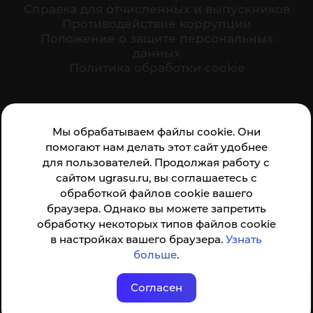
Cправка для отчисленных и выпускников
Противодействие коррупции
Положение о защите персональных
данных
Политика обработки cookie
Ваше мнение формирует официальный рейтинг
Мы обрабатываем файлы cookie. Они
организации:
помогают нам делать этот сайт удобнее
для пользователей. Продолжая работу с
сайтом ugrasu.ru, вы соглашаетесь с
обработкой файлов cookie вашего
браузера. Однако вы можете запретить
обработку некоторых типов файлов cookie
Анкета доступна по QR-коду, а так же по прямой
в настройках вашего браузера.
Узнать
ссылке
больше
.
Согласен
© ФГБОУ ВО ЮГУ 2001–2026