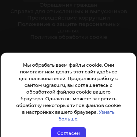
Обращения граждан
Cправка для отчисленных и выпускников
Противодействие коррупции
Положение о защите персональных
данных
Политика обработки cookie
Ваше мнение формирует официальный рейтинг
Мы обрабатываем файлы cookie. Они
организации:
помогают нам делать этот сайт удобнее
для пользователей. Продолжая работу с
сайтом ugrasu.ru, вы соглашаетесь с
обработкой файлов cookie вашего
браузера. Однако вы можете запретить
обработку некоторых типов файлов cookie
Анкета доступна по QR-коду, а так же по прямой
в настройках вашего браузера.
Узнать
ссылке
больше
.
Согласен