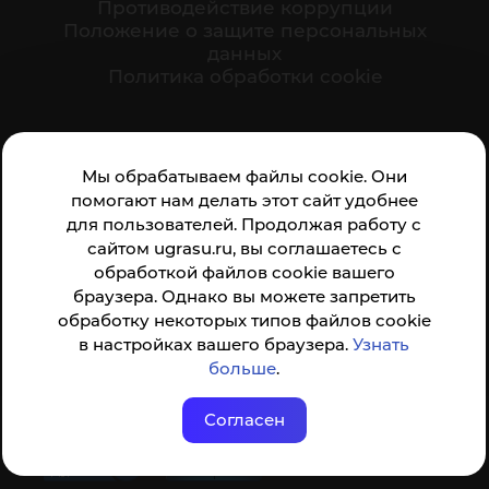
Противодействие коррупции
Положение о защите персональных
данных
Политика обработки cookie
Ваше мнение формирует официальный рейтинг
Мы обрабатываем файлы cookie. Они
организации:
помогают нам делать этот сайт удобнее
для пользователей. Продолжая работу с
сайтом ugrasu.ru, вы соглашаетесь с
обработкой файлов cookie вашего
браузера. Однако вы можете запретить
обработку некоторых типов файлов cookie
Анкета доступна по QR-коду, а так же по прямой
в настройках вашего браузера.
Узнать
ссылке
больше
.
Согласен
© ФГБОУ ВО ЮГУ 2001–2026