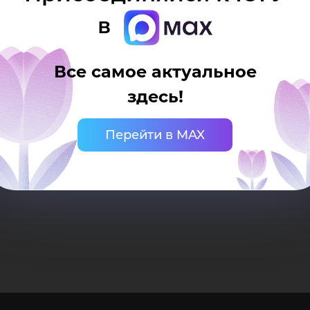
ько при наличии активной (кликабельной) ссыл
в
рситета. Ссылка должна находиться непосредст
Все самое актуальное
здесь!
Перейти в MAX