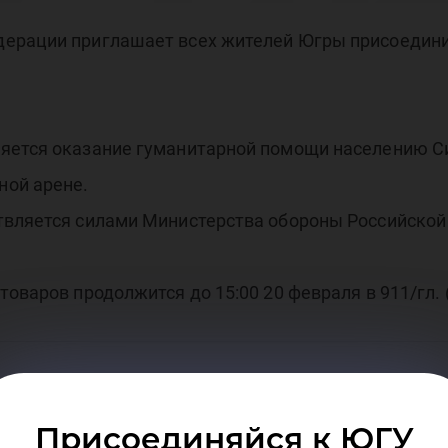
бир
ерации приглашает всех жителей Югры присоедини
тям
яется оказание гуманитарной помощи населению С
ной арене.
твляется силами Министерства обороны Российской
ри
оваров продолжится до 15:00 20 февраля в 911/гл. 
Присоединяйся к ЮГУ
осударственного университета