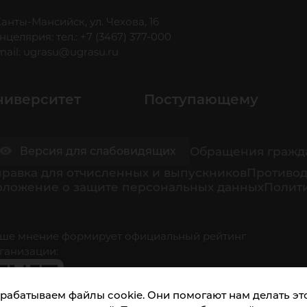
 Ханты-Мансийск, ул. Чехова, 16
нцелярия: тел.: +7 (3467) 377-000
mail:
ugrasu@ugrasu.ru
ниверситет
Поступающему
Обращения гражд
Версия для слабовидящих
равка для отчисленных и выпускников
Противод
оложение о защите персональных данных
Полити
ше мнение формирует официальный рейтинг
ганизации:
рабатываем файлы cookie. Они помогают нам делать это