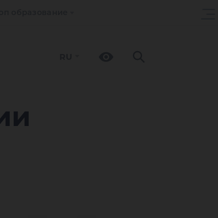
оп образование
RU
ии