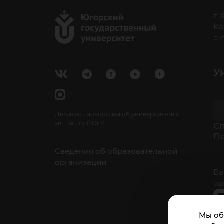
г.
Ка
e-
У
Делитесь новостями об университете с
хештегом #ЮГУ
Cп
П
Сведения об образовательной
организации
Ва
ор
Мы об