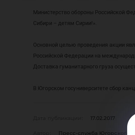
Си
Министерство обороны Российской Фед
Сибири – детям Сирии!».
де
Основной целью проведения акции явл
Российской Федерации на международ
Доставка гуманитарного груза осущес
Си
В Югорском госуниверситете сбор канцт
Дата публикации:
17.02.2017
Автор:
Пресс-служба Югорского г