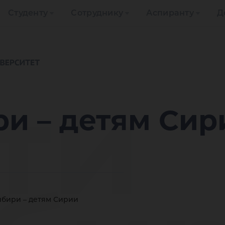
Студенту
Сотруднику
Аспиранту
Д
ти
ри – детям Сир
ибири – детям Сирии