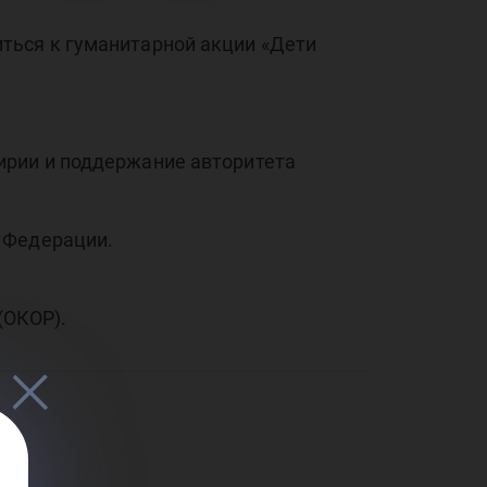
и –
ться к гуманитарной акции «Дети
ирии и поддержание авторитета
 Федерации.
и
(ОКОР).