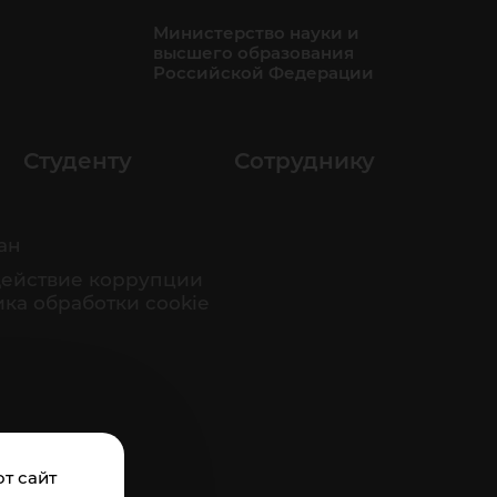
Министерство науки и
высшего образования
Российской Федерации
Студенту
Сотруднику
ан
ействие коррупции
ка обработки cookie
т сайт