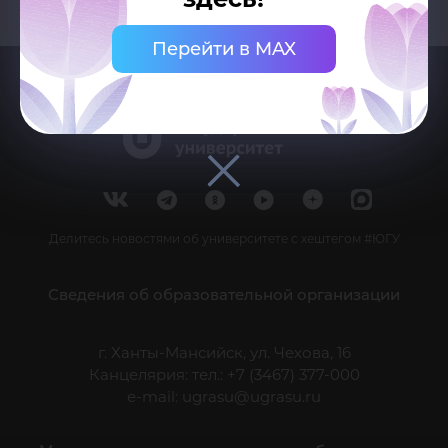
Перейти в MAX
Делитесь новостями об университете с хештегом #ЮГУ
Сведения об образовательной организации
г. Ханты-Мансийск, ул. Чехова, 16
Канцелярия: тел.: +7 (3467) 377-000
e-mail:
ugrasu@ugrasu.ru