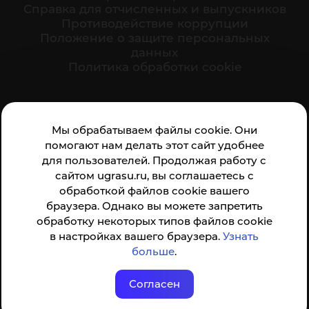
Cправка для отчисленных и выпускников
Противодействие коррупции
Положение о защите персональных
данных
Политика обработки cookie
Ваше мнение формирует официальный рейтинг
Мы обрабатываем файлы cookie. Они
организации:
помогают нам делать этот сайт удобнее
для пользователей. Продолжая работу с
сайтом ugrasu.ru, вы соглашаетесь с
обработкой файлов cookie вашего
браузера. Однако вы можете запретить
обработку некоторых типов файлов cookie
Анкета доступна по QR-коду, а так же по прямой
в настройках вашего браузера.
Узнать
ссылке
больше
.
Согласен
© ФГБОУ ВО ЮГУ 2001–2026