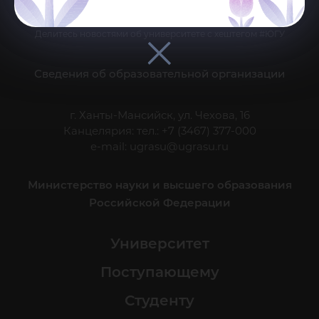
Делитесь новостями об университете с хештегом #ЮГУ
Сведения об образовательной организации
г. Ханты-Мансийск, ул. Чехова, 16
Канцелярия: тел.: +7 (3467) 377-000
e-mail:
ugrasu@ugrasu.ru
Министерство науки и высшего образования
Российской Федерации
Университет
Поступающему
Студенту