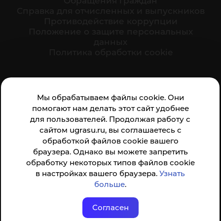
Обращения граждан
Cправка для отчисленных и выпускников
Противодействие коррупции
Положение о защите персональных
данных
Политика обработки cookie
Ваше мнение формирует официальный рейтинг
Мы обрабатываем файлы cookie. Они
организации:
помогают нам делать этот сайт удобнее
для пользователей. Продолжая работу с
сайтом ugrasu.ru, вы соглашаетесь с
обработкой файлов cookie вашего
браузера. Однако вы можете запретить
обработку некоторых типов файлов cookie
Анкета доступна по QR-коду, а так же по прямой
в настройках вашего браузера.
Узнать
ссылке
больше
.
Согласен
© ФГБОУ ВО ЮГУ 2001–2026