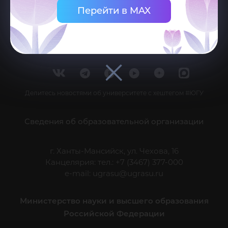
Перейти в MAX
Делитесь новостями об университете с хештегом #ЮГУ
Сведения об образовательной организации
г. Ханты-Мансийск, ул. Чехова, 16
Канцелярия: тел.: +7 (3467) 377-000
e-mail:
ugrasu@ugrasu.ru
Министерство науки и высшего образования
Российской Федерации