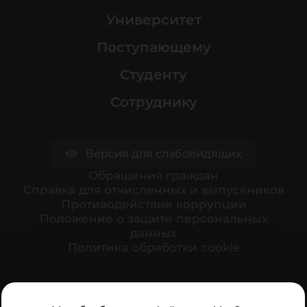
Университет
Поступающему
Студенту
Сотруднику
Версия для слабовидящих
Обращения граждан
Cправка для отчисленных и выпускников
Противодействие коррупции
Положение о защите персональных
данных
Политика обработки cookie
Ваше мнение формирует официальный рейтинг