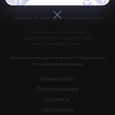
Делитесь новостями об университете с хештегом #ЮГУ
Сведения об образовательной организации
г. Ханты-Мансийск, ул. Чехова, 16
Канцелярия: тел.: +7 (3467) 377-000
e-mail:
ugrasu@ugrasu.ru
Министерство науки и высшего образования
Российской Федерации
Университет
Поступающему
Студенту
Сотруднику