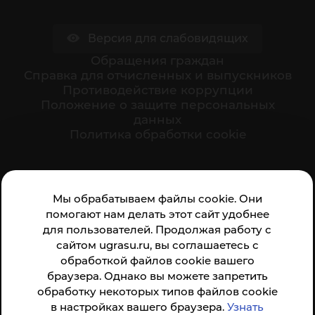
Версия для слабовидящих
Обращения граждан
Cправка для отчисленных и выпускников
Противодействие коррупции
Положение о защите персональных
данных
Политика обработки cookie
Ваше мнение формирует официальный рейтинг
Мы обрабатываем файлы cookie. Они
организации:
помогают нам делать этот сайт удобнее
для пользователей. Продолжая работу с
сайтом ugrasu.ru, вы соглашаетесь с
обработкой файлов cookie вашего
браузера. Однако вы можете запретить
обработку некоторых типов файлов cookie
Анкета доступна по QR-коду, а так же по прямой
в настройках вашего браузера.
Узнать
ссылке