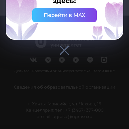
здесь!
Перейти в MAX
Делитесь новостями об университете с хештегом #ЮГУ
Сведения об образовательной организации
г. Ханты-Мансийск, ул. Чехова, 16
Канцелярия: тел.: +7 (3467) 377-000
e-mail:
ugrasu@ugrasu.ru