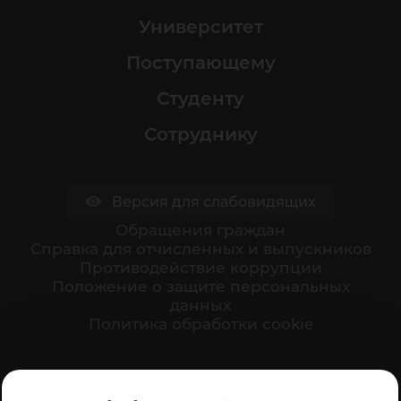
Университет
Поступающему
Студенту
Сотруднику
Версия для слабовидящих
Обращения граждан
Cправка для отчисленных и выпускников
Противодействие коррупции
Положение о защите персональных
данных
Политика обработки cookie
Ваше мнение формирует официальный рейтинг