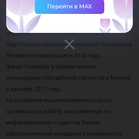
Перейти в MAX
соответствующей тематики выйдут в эфир
федеральных телеканалов в рамках
информационной кампании в период
подготовки и проведения выборов Президента
Российской Федерации в 2018 году.
Финал Конкурса и торжественное
награждение победителей состоятся в Москве
в декабре 2017 года.
На основании вышеизложенного прошу
организовать работу, направленную на
информирование студентов Вашей
образовательной молодежи о возможности