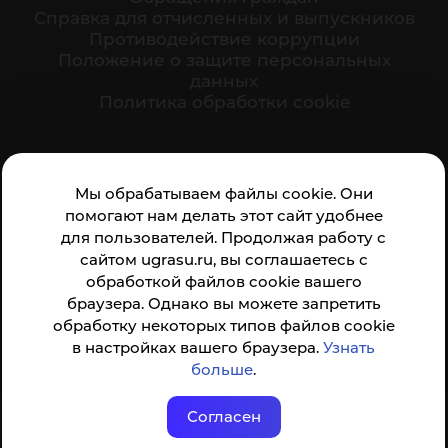
Cправка для отчисленных и выпускников
Противодействие коррупции
Положение о защите персональных
данных
Политика обработки cookie
Ваше мнение формирует официальный рейтинг
Мы обрабатываем файлы cookie. Они
организации:
помогают нам делать этот сайт удобнее
для пользователей. Продолжая работу с
сайтом ugrasu.ru, вы соглашаетесь с
обработкой файлов cookie вашего
браузера. Однако вы можете запретить
обработку некоторых типов файлов cookie
Анкета доступна по QR-коду, а так же по прямой
в настройках вашего браузера.
Узнать
ссылке
больше
.
Согласен
© ФГБОУ ВО ЮГУ 2001–2026