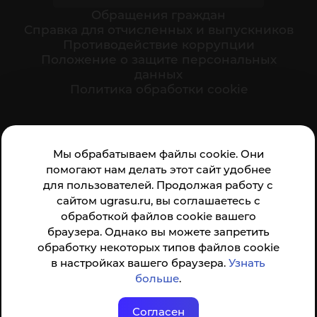
Обращения граждан
Cправка для отчисленных и выпускников
Противодействие коррупции
Положение о защите персональных
данных
Политика обработки cookie
Ваше мнение формирует официальный рейтинг
Мы обрабатываем файлы cookie. Они
организации:
помогают нам делать этот сайт удобнее
для пользователей. Продолжая работу с
сайтом ugrasu.ru, вы соглашаетесь с
обработкой файлов cookie вашего
браузера. Однако вы можете запретить
обработку некоторых типов файлов cookie
Анкета доступна по QR-коду, а так же по прямой
в настройках вашего браузера.
Узнать
ссылке
больше
.
Согласен