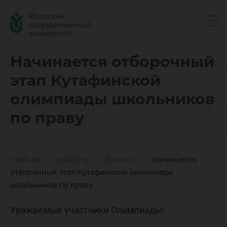
Начинае
Начинается отборочный
этап Кутафинской
отбороч
олимпиады школьников
по праву
этап
Главная
Новости
Анонсы
Начинается
Кутафин
отборочный этап Кутафинской олимпиады
школьников по праву
Уважаемые участники Олимпиады!