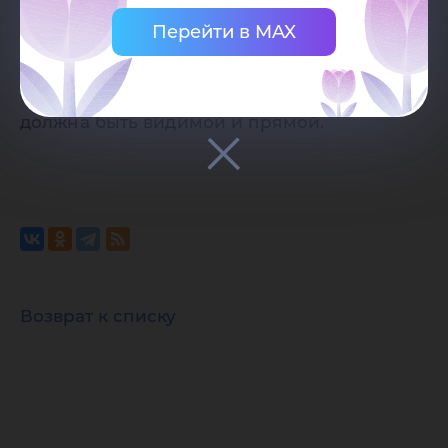
ссылки на страницу-источник сайта
Перейти в MAX
Югорского государственного
университета. Ссылка должна находиться
непосредственно рядом с материалом,
должна быть видимой и прямой.
Возврат к списку