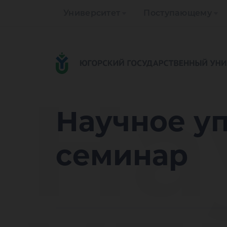
Университет
Поступающему
На
Научное у
семинар