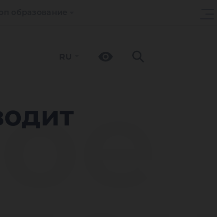
оп образование
RU
ое
водит