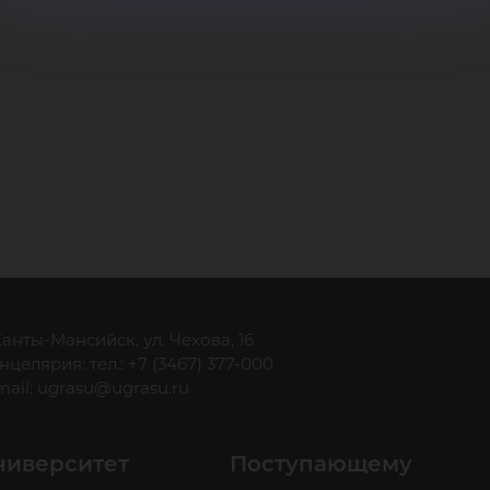
 Ханты-Мансийск, ул. Чехова, 16
нцелярия: тел.: +7 (3467) 377-000
mail:
ugrasu@ugrasu.ru
ниверситет
Поступающему