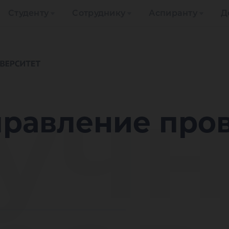
Студенту
Сотруднику
Аспиранту
Д
учн
правление про