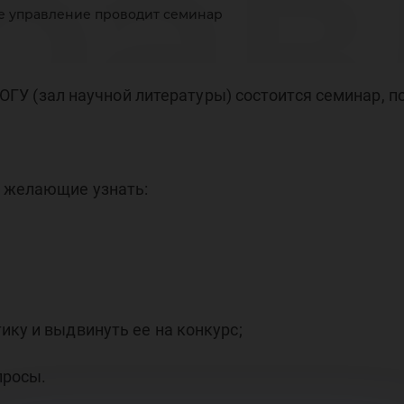
рав
е управление проводит семинар
ово
НБ ЮГУ (зал научной литературы) состоится семинар,
, желающие узнать:
ми
ику и выдвинуть ее на конкурс;
просы.