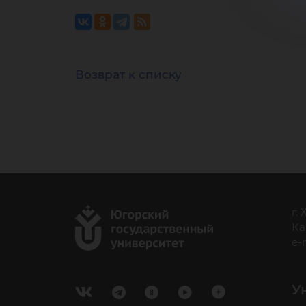
Возврат к списку
г.
Ка
e-
У