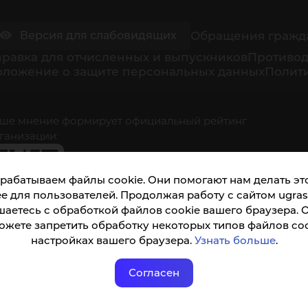
Обращения гражд
Версия для слабовидящих
равка для отчисленных и выпускников
Противод
оложение о защите персональных данных
Полити
ше мнение формирует официальный рейтинг
ганизации:
рабатываем файлы cookie. Они помогают нам делать это
е для пользователей. Продолжая работу с сайтом ugrasu
шаетесь с обработкой файлов cookie вашего браузера. 
ожете запретить обработку некоторых типов файлов coo
кета доступна по QR-коду, а так же по прямой
настройках вашего браузера.
Узнать больше
.
ылке
Согласен