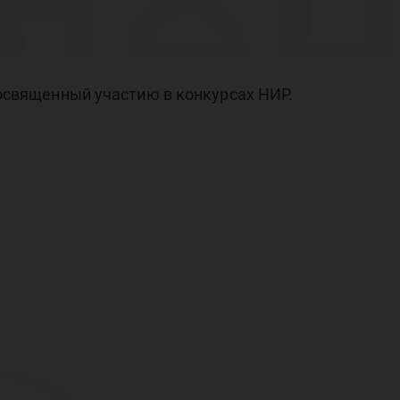
ле
ди
 посвященный участию в конкурсах НИР.
нар