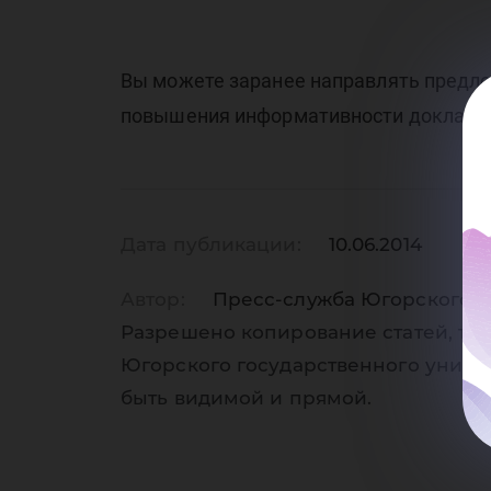
Вы можете заранее направлять предло
повышения информативности доклада 
Дата публикации:
10.06.2014
Автор:
Пресс-служба Югорского г
Разрешено копирование статей, тол
Югорского государственного униве
быть видимой и прямой.