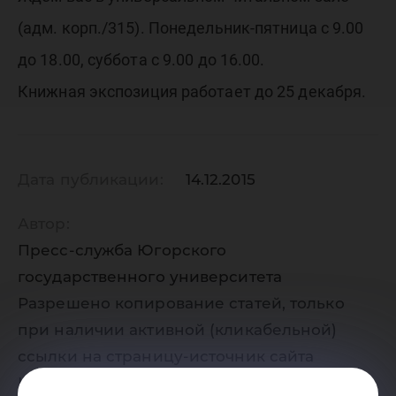
(адм. корп./315). Понедельник-пятница с 9.00
до 18.00, суббота с 9.00 до 16.00.
Книжная экспозиция работает до 25 декабря.
Дата публикации:
14.12.2015
Автор:
Пресс-служба Югорского
государственного университета
Разрешено копирование статей, только
при наличии активной (кликабельной)
ссылки на страницу-источник сайта
Югорского государственного