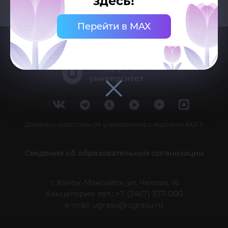
здесь!
Перейти в MAX
Делитесь новостями об университете с хештегом #ЮГУ
Сведения об образовательной организации
г. Ханты-Мансийск, ул. Чехова, 16
Канцелярия: тел.: +7 (3467) 377-000
e-mail:
ugrasu@ugrasu.ru