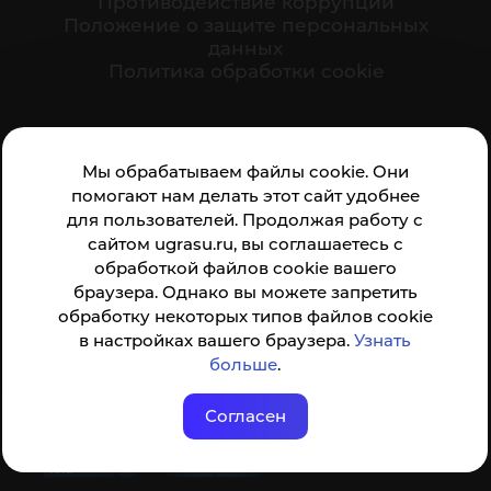
Противодействие коррупции
Положение о защите персональных
данных
Политика обработки cookie
Ваше мнение формирует официальный рейтинг
Мы обрабатываем файлы cookie. Они
организации:
помогают нам делать этот сайт удобнее
для пользователей. Продолжая работу с
сайтом ugrasu.ru, вы соглашаетесь с
обработкой файлов cookie вашего
браузера. Однако вы можете запретить
обработку некоторых типов файлов cookie
Анкета доступна по QR-коду, а так же по прямой
в настройках вашего браузера.
Узнать
ссылке
больше
.
Согласен
© ФГБОУ ВО ЮГУ 2001–2026