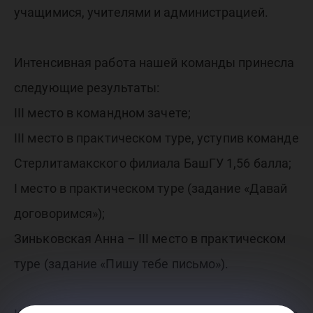
учащимися, учителями и администрацией.
Интенсивная работа нашей команды принесла
следующие результаты:
III место в командном зачете;
III место в практическом туре, уступив команде
Стерлитамакского филиала БашГУ 1,56 балла;
I место в практическом туре (задание «Давай
договоримся»);
Зиньковская Анна – III место в практическом
туре (задание «Пишу тебе письмо»).