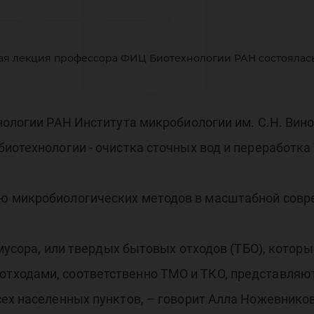
кци
ая лекция профессора ФИЦ Биотехнологии РАН состоялас
офе
нологии РАН Института микробиологии им. С.Н. Вин
иотехнологии - очистка сточных вод и переработка
ИЦ
ю микробиологических методов в масштабной совр
мусора, или твердых бытовых отходов (ТБО), котор
тходами, соответственно ТМО и ТКО, представляю
ех населенных пунктов, – говорит Алла Ножевников