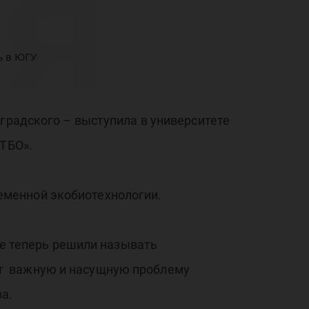
я
ь в ЮГУ
сс
оградского – выступила в университете
 ТБО».
еменной экобиотехнологии.
ые теперь решили называть
т важную и насущную проблему
а.