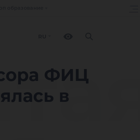
оп образование
RU
та
сора ФИЦ
ялась в