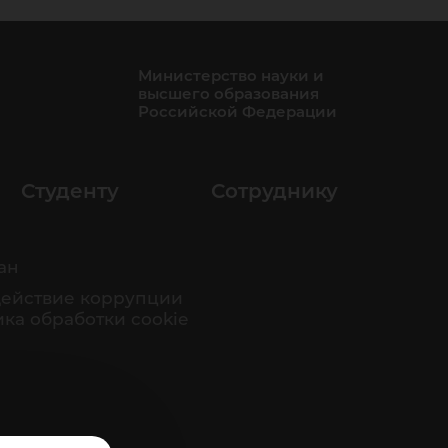
Министерство науки и
высшего образования
Российской Федерации
Студенту
Сотруднику
ан
ействие коррупции
ка обработки cookie