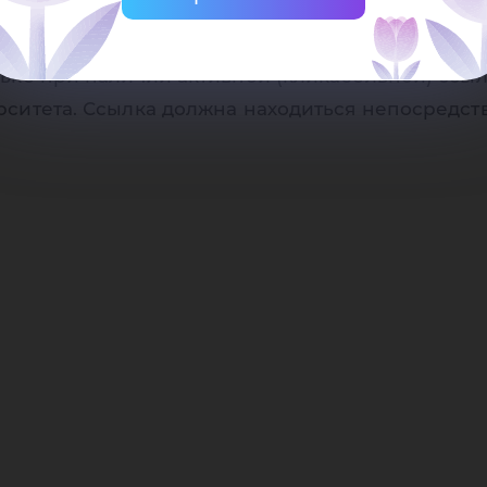
сто
осударственного университета
ько при наличии активной (кликабельной) ссыл
рситета. Ссылка должна находиться непосредст
ГУ