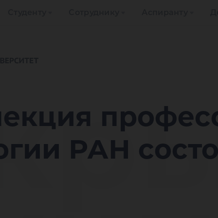
Студенту
Сотруднику
Аспиранту
Д
кры
лекция профес
гии РАН состо