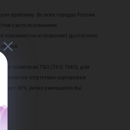
хн
шую проблему. Во всех городах России
истки с использованием
ся повсеместно и позволяет достаточно
вляется.
я на полигонах ТБО (ТКО, ТМО), для
Ф является отсутствие сортировки
стигает 40%, резко уменьшила бы