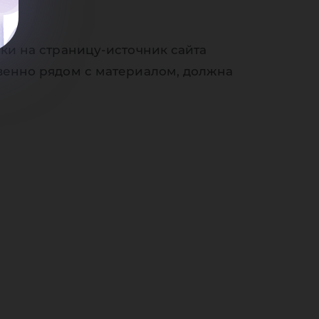
яла
ки на страницу-источник сайта
венно рядом с материалом, должна