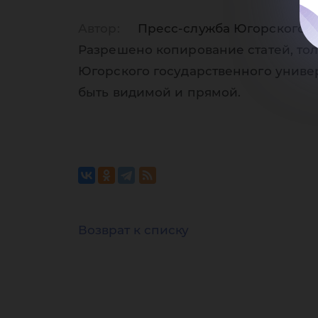
со
Автор:
Пресс-служба Югорского г
Разрешено копирование статей, тол
Югорского государственного униве
быть видимой и прямой.
Ю
Возврат к списку