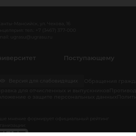
 Ханты-Мансийск, ул. Чехова, 16
нцелярия: тел.: +7 (3467) 377-000
mail:
ugrasu@ugrasu.ru
ниверситет
Поступающему
Обращения гражд
Версия для слабовидящих
равка для отчисленных и выпускников
Противод
оложение о защите персональных данных
Полити
ше мнение формирует официальный рейтинг
ганизации: