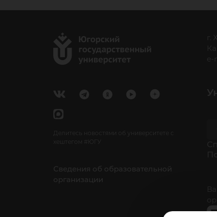
г.
Ка
e-
У
Делитесь новостями об университете с
хештегом #ЮГУ
Cп
П
Сведения об образовательной
организации
Ва
ор