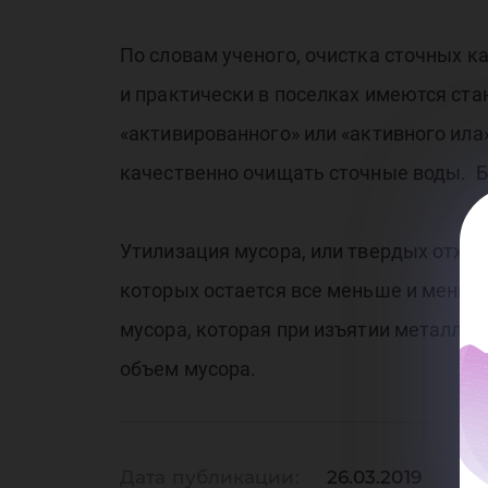
Би
По словам ученого, очистка сточных к
и практически в поселках имеются ста
«активированного» или «активного ила»
качественно очищать сточные воды. Бо
РА
Утилизация мусора, или твердых отход
которых остается все меньше и меньше
мусора, которая при изъятии металла,
объем мусора.
Дата публикации:
26.03.2019