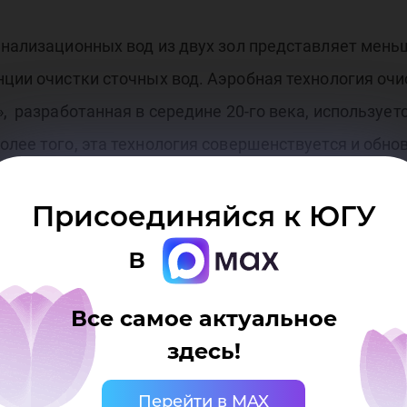
оте
анализационных вод из двух зол представляет мень
нции очистки сточных вод. Аэробная технология оч
, разработанная в середине 20-го века, использует
лее того, эта технология совершенствуется и обно
Н
Присоединяйся к ЮГУ
ов с высоким содержанием органики, осуществляетс
 места вокруг городов, особенно крупных. Бедой Р
в
 стекла, пластмасс, бумаги, содержание которых до
Все самое актуальное
здесь!
Перейти в MAX