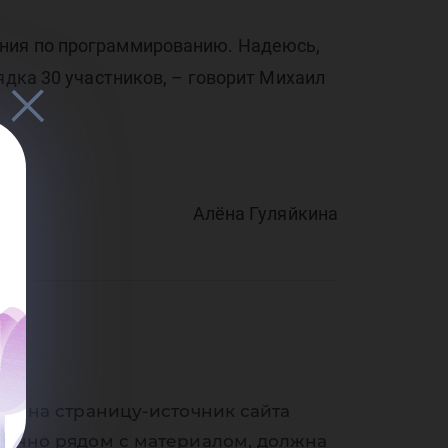
ания по программированию. Надеюсь,
ядка 30 участников, – говорит Михаил
Алёна Гуляйкина
ки на страницу-источник сайта
венно рядом с материалом, должна