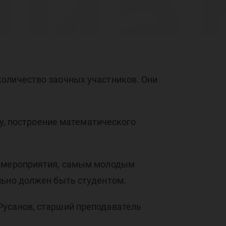
иа
рам
количество заочных участников. Они
ку, построение математического
о мероприятия, самым молодым
льно должен быть студентом.
Русанов, старший преподаватель