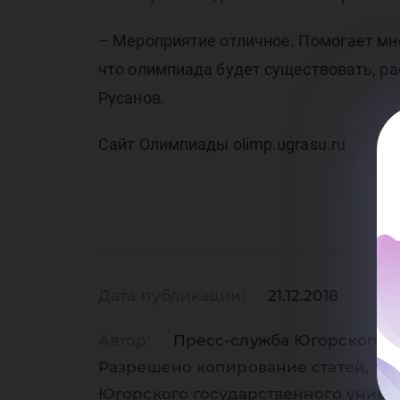
– Мероприятие отличное. Помогает мн
что олимпиада будет существовать, ра
Русанов.
Сайт Олимпиады olimp.ugrasu.ru
Дата публикации:
21.12.2018
Автор:
Пресс-служба Югорского г
Разрешено копирование статей, тол
Югорского государственного униве