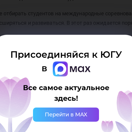
е отбирать студентов на международные соревнов
сширяться и развиваться. В этот раз ожидается пор
Присоединяйся к ЮГУ
в
Все самое актуальное
здесь!
осударственного университета
Перейти в MAX
ько при наличии активной (кликабельной) ссыл
рситета. Ссылка должна находиться непосредст