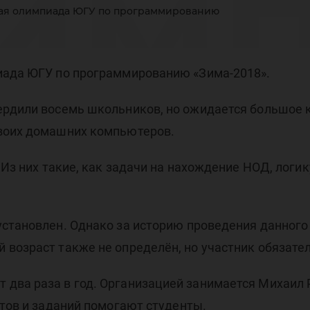
имп
ая олимпиада ЮГУ по программированию
ог
иада ЮГУ по программированию «Зима-2018».
ердили восемь школьников, но ожидается большое 
своих домашних компьютеров.
 Из них такие, как задачи на нахождение НОД, логи
установлен. Однако за историю проведения данног
 возраст также не определён, но участник обязате
два раза в год. Организацией занимается Михаил 
стов и заданий помогают студенты.