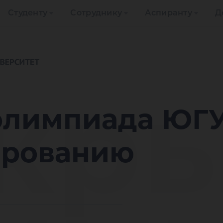
Студенту
Сотруднику
Аспиранту
Д
кры
олимпиада ЮГУ
ированию