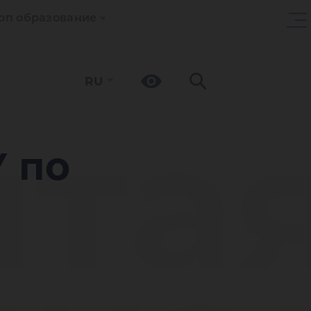
оп образование
RU
та
 по