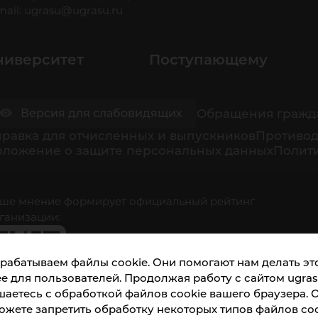
mail:
ugrasu@ugrasu.ru
ниверситет
Поступающему
Обращения гражд
Версия для слабовидящих
равка для отчисленных и выпускников
Противод
оложение о защите персональных данных
Полити
ше мнение формирует официальный рейтинг
ганизации:
рабатываем файлы cookie. Они помогают нам делать это
е для пользователей. Продолжая работу с сайтом ugrasu
шаетесь с обработкой файлов cookie вашего браузера. 
ожете запретить обработку некоторых типов файлов coo
кета доступна по QR-коду, а так же по прямой