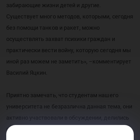
забирающие жизни детей и другие.
Существует много методов, которыми, сегодня
без помощи танков и ракет, можно
осуществлять захват психики граждан и
практически вести войну, которую сегодня мы
иной раз можем не заметить», –комментирует
Василий Яцкин.
Приятно замечать, что студентам нашего
университета не безразлична данная тема, они
активно участвовали в обсуждении, делились
своими знаниями истории, задавали вопросы.