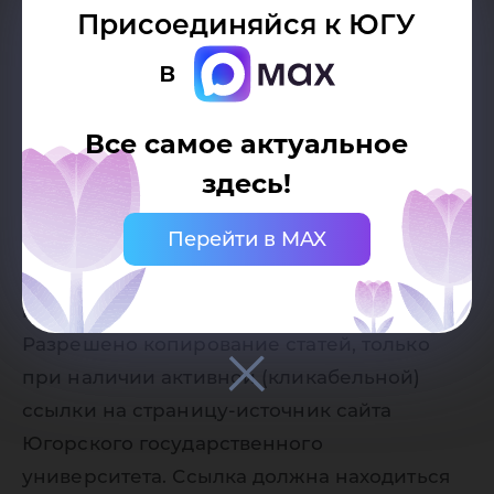
По окончанию встречи московский режиссер
Присоединяйся к ЮГУ
подарил целую подборку фильмом проекта
в
«Под солнцем».
Все самое актуальное
здесь!
Дата публикации:
05.09.2018
Перейти в MAX
Автор:
Пресс-служба Югорского
государственного университета
Разрешено копирование статей, только
при наличии активной (кликабельной)
ссылки на страницу-источник сайта
Югорского государственного
университета. Ссылка должна находиться