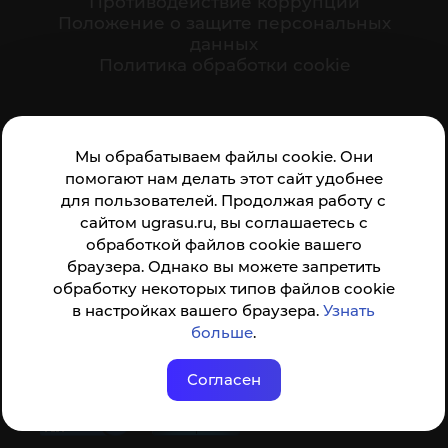
Противодействие коррупции
Положение о защите персональных
данных
Политика обработки cookie
Ваше мнение формирует официальный рейтинг
Мы обрабатываем файлы cookie. Они
организации:
помогают нам делать этот сайт удобнее
для пользователей. Продолжая работу с
сайтом ugrasu.ru, вы соглашаетесь с
обработкой файлов cookie вашего
браузера. Однако вы можете запретить
обработку некоторых типов файлов cookie
Анкета доступна по QR-коду, а так же по прямой
в настройках вашего браузера.
Узнать
ссылке
больше
.
Согласен
© ФГБОУ ВО ЮГУ 2001–2026