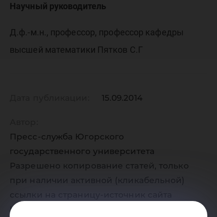
Научный руководитель
Д.ф.-м.н., профессор, профессор кафедры
высшей математики Пятков С.Г
Дата публикации:
15.09.2014
Автор:
Пресс-служба Югорского
государственного университета
Разрешено копирование статей, только
при наличии активной (кликабельной)
ссылки на страницу-источник сайта
Югорского государственного