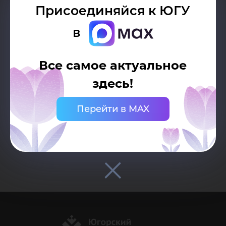
непосредственно рядом с материалом,
Присоединяйся к ЮГУ
должна быть видимой и прямой.
в
Все самое актуальное
здесь!
Перейти в MAX
Возврат к списку