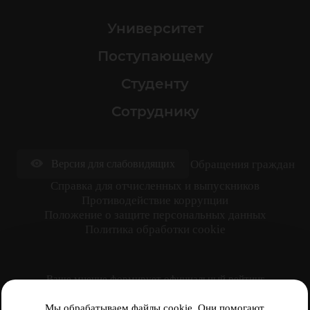
Университет
Поступающему
Студенту
Сотруднику
Обращения граждан
Версия для слабовидящих
Cправка для отчисленных и выпускников
Противодействие коррупции
Положение о защите персональных данных
Политика обработки cookie
Ваше мнение формирует официальный рейтинг
организации:
Мы обрабатываем файлы cookie. Они помогают