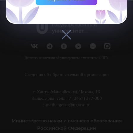
Делитесь новостями об университете с хештегом #ЮГУ
Сведения об образовательной организации
г. Ханты-Мансийск, ул. Чехова, 16
Канцелярия: тел.: +7 (3467) 377-000
e-mail:
ugrasu@ugrasu.ru
Министерство науки и высшего образования
Российской Федерации