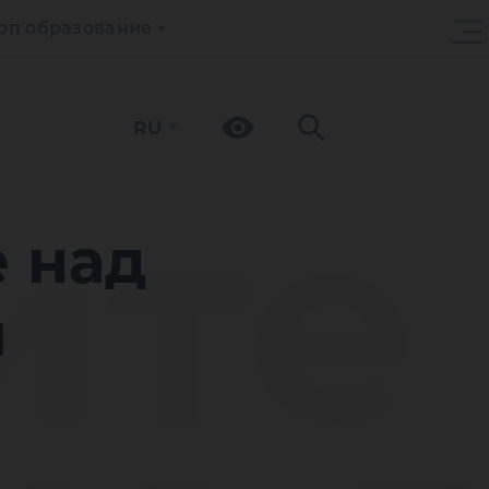
оп образование
RU
ите
е над
м