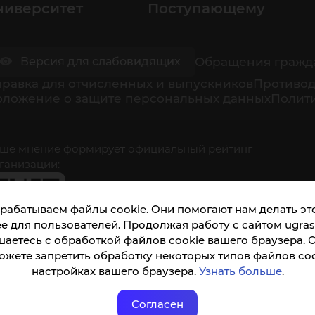
ниверситет
Поступающему
Обращения гражд
Версия для слабовидящих
равка для отчисленных и выпускников
Противод
оложение о защите персональных данных
Полити
ше мнение формирует официальный рейтинг
ганизации:
рабатываем файлы cookie. Они помогают нам делать это
е для пользователей. Продолжая работу с сайтом ugrasu
шаетесь с обработкой файлов cookie вашего браузера. 
ожете запретить обработку некоторых типов файлов coo
кета доступна по QR-коду, а так же по прямой
настройках вашего браузера.
Узнать больше
.
ылке
Согласен