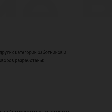
ие 
е н
других категорий работников и
оворов разработаны:
ект
;