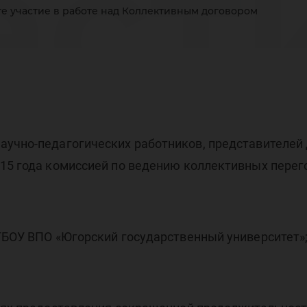
аст
е участие в работе над Коллективным договором
бот
учно-педагогических работников, представителей 
015 года комиссией по ведению коллективных перег
лл
ГБОУ ВПО «Югорский государственный университет»