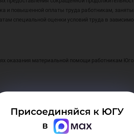
виях предоставления сокращенной продолжительност
гов
ка и повышенной оплаты труда работникам, занятым
атам специальной оценки условий труда в зависимос
виях оказания материальной помощи работникам Юго
е Университета в разделе «Сотруднику», вкладка 
Присоединяйся к ЮГУ
м)».
в