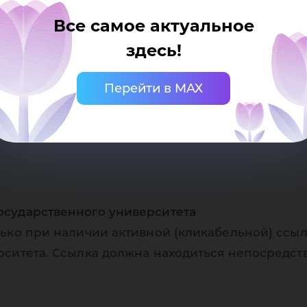
суждении указанных проектов. Со всеми замечания
Все самое актуальное
 Коллективного договора ФГБОУ ВПО «Югорский гос
здесь!
сим обращаться на адрес эл. почты: o_kartin@ugrasu.r
Перейти в MAX
осударственного университета
ько при наличии активной (кликабельной) ссыл
рситета. Ссылка должна находиться непосредст