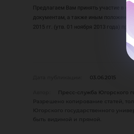
Предлагаем Вам принять участие в об
документам, а также иным положениям
2015 гг. (утв. 01 ноября 2013 года) про
Дата публикации:
03.06.2015
Автор:
Пресс-служба Югорского г
Разрешено копирование статей, тол
Югорского государственного униве
быть видимой и прямой.