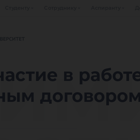
Студенту
Сотруднику
Аспиранту
Д
им
астие в работ
ным договоро