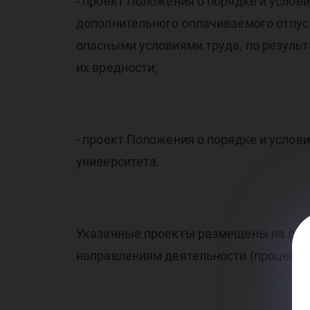
- проект Положения о порядке и усло
до
дополнительного оплачиваемого отпус
опасными условиями труда, по результ
их вредности;
- проект Положения о порядке и усло
университета.
Указанные проекты размещены на сайт
направлениям деятельности (процесса