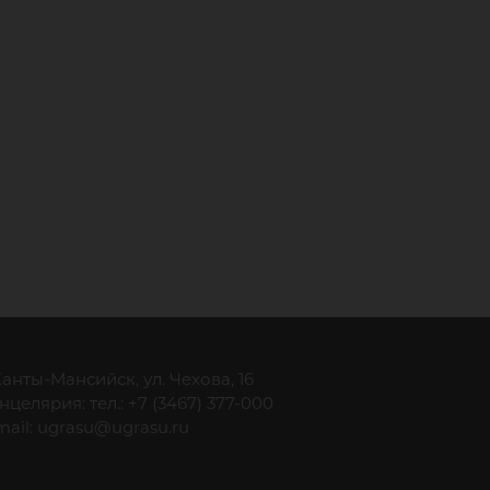
 Ханты-Мансийск, ул. Чехова, 16
нцелярия: тел.: +7 (3467) 377-000
mail:
ugrasu@ugrasu.ru