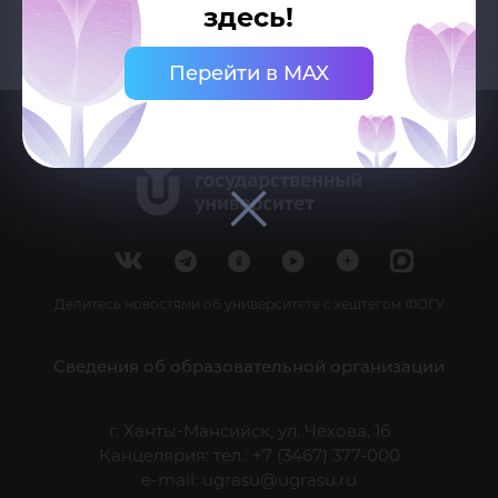
здесь!
Перейти в MAX
Делитесь новостями об университете с хештегом #ЮГУ
Сведения об образовательной организации
г. Ханты-Мансийск, ул. Чехова, 16
Канцелярия: тел.: +7 (3467) 377-000
e-mail:
ugrasu@ugrasu.ru