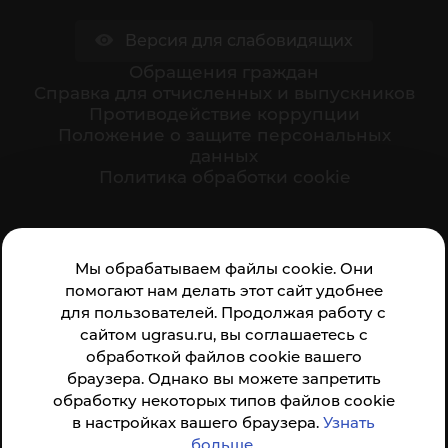
Версия для слабовидящих
Обращения граждан
Cправка для отчисленных и выпускников
Противодействие коррупции
Положение о защите персональных
данных
Политика обработки cookie
Ваше мнение формирует официальный рейтинг
Мы обрабатываем файлы cookie. Они
организации:
помогают нам делать этот сайт удобнее
для пользователей. Продолжая работу с
сайтом ugrasu.ru, вы соглашаетесь с
обработкой файлов cookie вашего
браузера. Однако вы можете запретить
обработку некоторых типов файлов cookie
Анкета доступна по QR-коду, а так же по прямой
в настройках вашего браузера.
Узнать
ссылке
больше
.