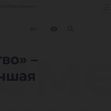
оп образование
RU
ем
во» –
учшая