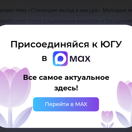
уппа
ению тему «Стипендия вклад в никуда». Молодые л
аработную плату (социальные выплаты и поощрения
Присоединяйся к ЮГУ
дин день в неделе для работы, её нагрузка варьир
в
подсчитана учебная нагрузка и необходимость для 
тому, что стипендия делает студентов меркантильны
Все самое актуальное
б.
здесь!
Перейти в MAX