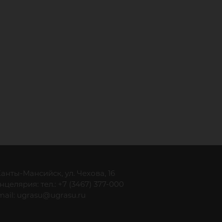
 Ханты-Мансийск, ул. Чехова, 16
нцелярия: тел.: +7 (3467) 377-000
mail:
ugrasu@ugrasu.ru