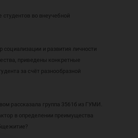
ая
е студентов во внеучебной
 социализации и развития личности
щества, приведены конкретные
ая
тудента за счёт разнообразной
ом рассказала группа 3561б из ГУМИ.
актор в определении преимущества
общежитие?