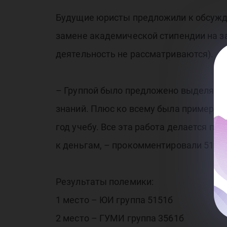
гр
Будущие юристы предложили к обсужд
замене академической стипендии на з
деятельность не рассматриваются).
– Группой было предложено выделять о
знаний. Плюс ко всему была примерно 
год учебу. Все эта работа делается по
к деньгам, – прокомментировали 5151
Результаты полемики:
1 место – ЮИ группа 5151б
2 место – ГУМИ группа 3561б