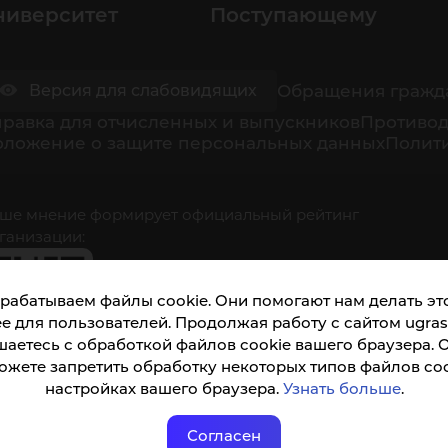
ниверситет
Поступающему
Обращения гражд
Версия для слабовидящих
равка для отчисленных и выпускников
Противод
оложение о защите персональных данных
Полити
ше мнение формирует официальный рейтинг
ганизации:
рабатываем файлы cookie. Они помогают нам делать это
е для пользователей. Продолжая работу с сайтом ugrasu
шаетесь с обработкой файлов cookie вашего браузера. 
ожете запретить обработку некоторых типов файлов coo
кета доступна по QR-коду, а так же по прямой
настройках вашего браузера.
Узнать больше
.
ылке
Согласен