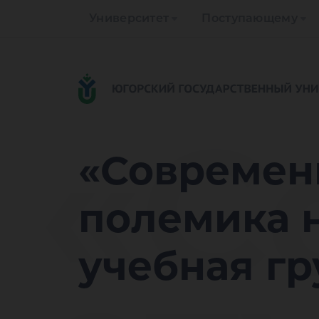
Университет
Поступающему
«С
«Современн
полемика 
учебная гр