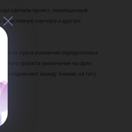
 - 
юди сделали проект, посвященный
 за активную научную и другую
уется от курса и наличия определенных
данного проекта увеличение на один
ми и подменяет жажду знаний, на тягу