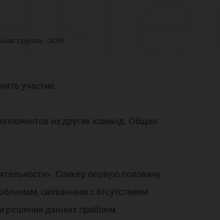
нче
ая группа - 2018
еми
нять участие.
 оппонентов из других команд. Общая
рсе
еятельности». Спикер первую половину
облемам, связанным с отсутствием
ти решения данных проблем.