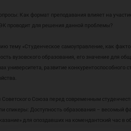
чш
опросы: Как формат преподавания влияет на участи
ЭК проводит для решения данной проблемы?
ю тему «Студенческое самоуправление, как фактор
ость вузовского образования, его значение для об
ебн
ах университета, развитие конкурентоспособного с
ойства.
 Советского Союза перед современным студенчеств
и спикеры: Доступность образования – весомый ф
казание» для опоздавших на комендантский час в 