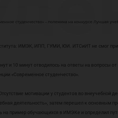
уде
енное студенчество» – полемика на конкурсе Лучшая учебн
пол
ститута: ИМЭК, ИПП, ГУМИ, ЮИ. ИТСиИТ не смог при
нут и 10 минут отводилось на ответы на вопросы от
нку
нции «Современное студенчество».
тсутствие мотивации у студентов во внеучебной д
ебная деятельность», затем перешел к основным пр
сь на пример обучающихся в ИМЭКе и определил пу