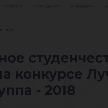
Студенту
Сотруднику
Аспиранту
Д
овр
ое студенчест
на конкурсе Л
уппа - 2018