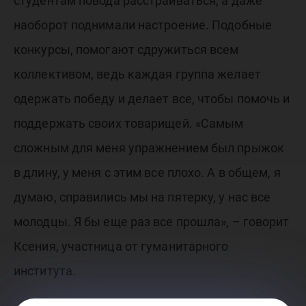
студентам повода расстраиваться, а даже
наоборот поднимали настроение. Подобные
конкурсы, помогают сдружиться всем
коллективом, ведь каждая группа желает
одержать победу и делает все, чтобы помочь и
поддержать своих товарищей. «Самым
сложным для меня упражнением был прыжок
в длину, у меня с этим все плохо. А в общем, я
думаю, справились мы на пятерку, у нас все
молодцы. Я бы еще раз все прошла», – говорит
Ксения, участница от гуманитарного
института.