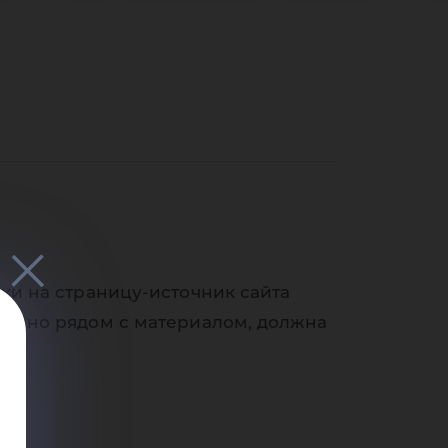
нта
ран
ки на страницу-источник сайта
венно рядом с материалом, должна