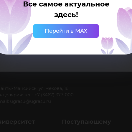
Все самое актуальное
здесь!
Перейти в MAX
 Ханты-Мансийск, ул. Чехова, 16
нцелярия: тел.: +7 (3467) 377-000
mail:
ugrasu@ugrasu.ru
ниверситет
Поступающему