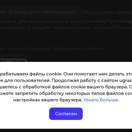
Обращения гражд
Версия для слабовидящих
равка для отчисленных и выпускников
Противод
оложение о защите персональных данных
Полити
ше мнение формирует официальный рейтинг
ганизации:
рабатываем файлы cookie. Они помогают нам делать это
е для пользователей. Продолжая работу с сайтом ugrasu
шаетесь с обработкой файлов cookie вашего браузера. 
ожете запретить обработку некоторых типов файлов coo
кета доступна по QR-коду, а так же по прямой
настройках вашего браузера.
Узнать больше
.
ылке
Согласен