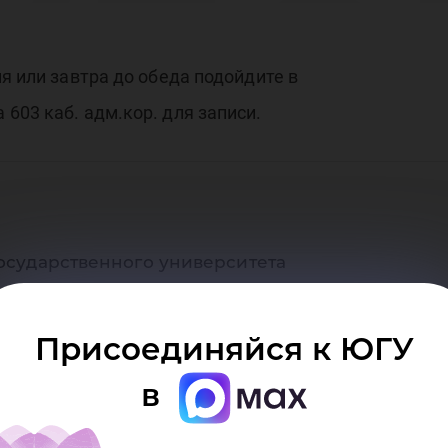
уде
я или завтра до обеда подойдите в
ост
603 каб. адм.кор. для записи.
осударственного университета
ько при наличии активной (кликабельной) ссыл
рситета. Ссылка должна находиться непосредст
Присоединяйся к ЮГУ
в