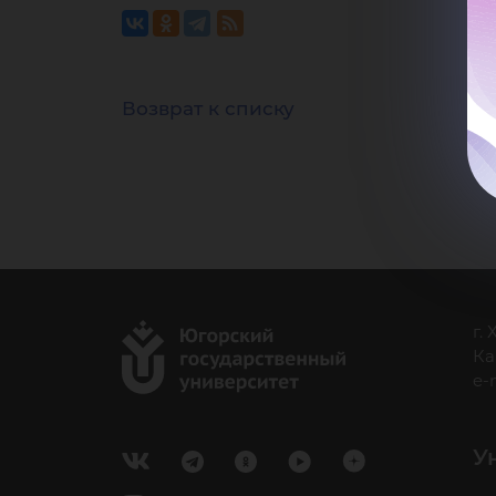
Возврат к списку
г.
Ка
e-
У