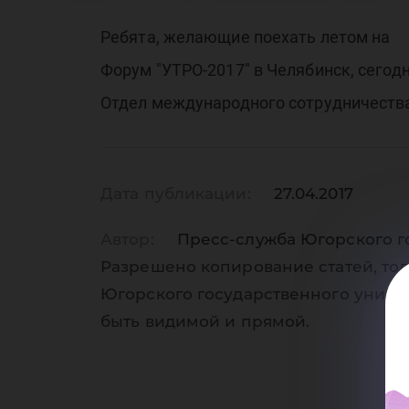
Ст
Ребята, желающие поехать летом на
Форум "УТРО-2017" в Челябинск, сегодн
ин
Отдел международного сотрудничества 
Дата публикации:
27.04.2017
Автор:
Пресс-служба Югорского г
Разрешено копирование статей, тол
Югорского государственного униве
быть видимой и прямой.