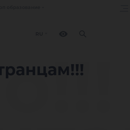
оп образование
RU
!!!
транцам!!!