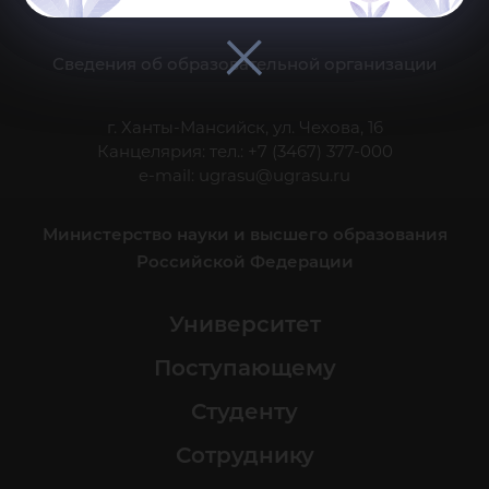
Делитесь новостями об университете с хештегом #ЮГУ
Сведения об образовательной организации
г. Ханты-Мансийск, ул. Чехова, 16
Канцелярия: тел.: +7 (3467) 377-000
e-mail:
ugrasu@ugrasu.ru
Министерство науки и высшего образования
Российской Федерации
Университет
Поступающему
Студенту
Сотруднику