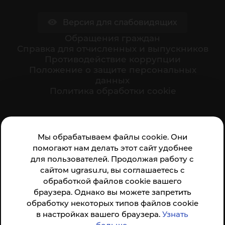
Версия для слабовидящих
Обращения граждан
Cправка для отчисленных и выпускников
Противодействие коррупции
Положение о защите персональных
данных
Политика обработки cookie
Ваше мнение формирует официальный рейтинг
Мы обрабатываем файлы cookie. Они
организации:
помогают нам делать этот сайт удобнее
для пользователей. Продолжая работу с
сайтом ugrasu.ru, вы соглашаетесь с
обработкой файлов cookie вашего
браузера. Однако вы можете запретить
обработку некоторых типов файлов cookie
Анкета доступна по QR-коду, а так же по прямой
в настройках вашего браузера.
Узнать
ссылке