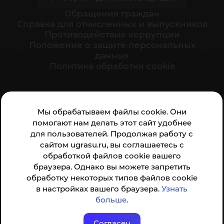
Обращения граждан
Cправка для отчисленных и выпускников
Противодействие коррупции
Положение о защите персональных
данных
Политика обработки cookie
Ваше мнение формирует официальный рейтинг
Мы обрабатываем файлы cookie. Они
организации:
помогают нам делать этот сайт удобнее
для пользователей. Продолжая работу с
сайтом ugrasu.ru, вы соглашаетесь с
обработкой файлов cookie вашего
браузера. Однако вы можете запретить
обработку некоторых типов файлов cookie
Анкета доступна по QR-коду, а так же по прямой
в настройках вашего браузера.
Узнать
ссылке
больше
.
Согласен