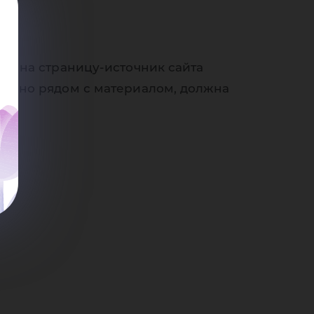
еги
ки на страницу-источник сайта
венно рядом с материалом, должна
тов