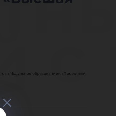
тн
й с
бот
ктов «Модульное образование», «Проектный