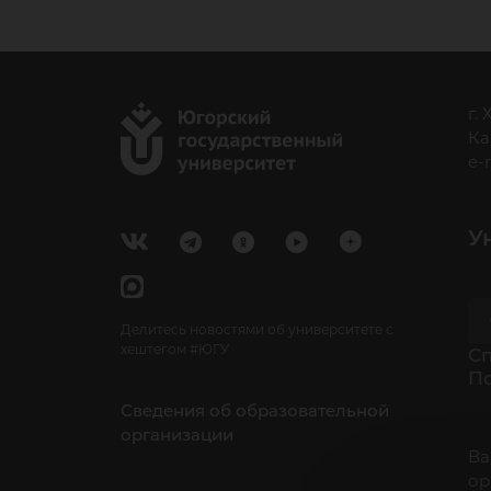
«М
г.
Ка
об
e-
У
Делитесь новостями об университете с
хештегом #ЮГУ
Cп
П
Сведения об образовательной
организации
Ва
ор