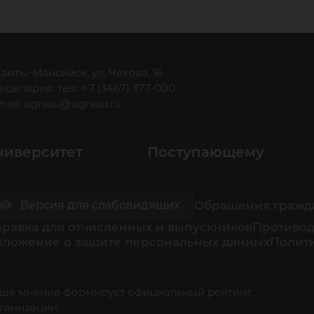
оду
 Ханты-Мансийск, ул. Чехова, 16
нцелярия: тел.: +7 (3467) 377-000
раз
mail:
ugrasu@ugrasu.ru
ниверситет
Поступающему
Обращения гражд
Версия для слабовидящих
равка для отчисленных и выпускников
Противод
оложение о защите персональных данных
Полити
ше мнение формирует официальный рейтинг
ганизации: