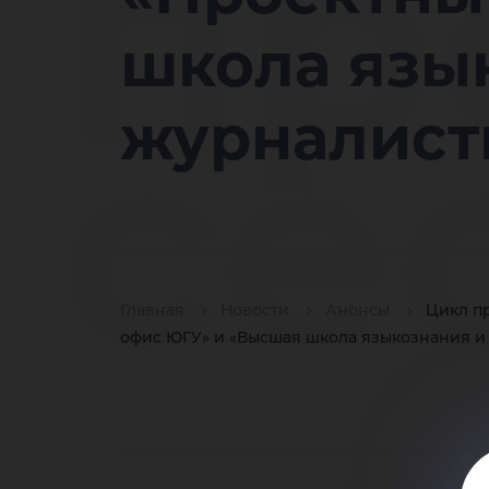
пр
школа язы
се
журналист
ра
Главная
Новости
Анонсы
Цикл п
офис ЮГУ» и «Высшая школа языкознания и