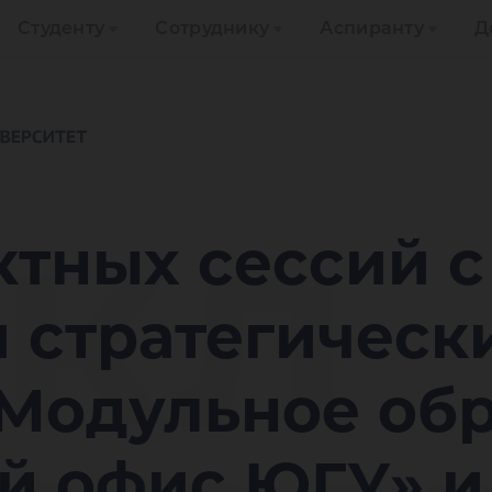
Студенту
Сотруднику
Аспиранту
Д
кл
ктных сессий с
 стратегическ
«Модульное обр
й офис ЮГУ» и