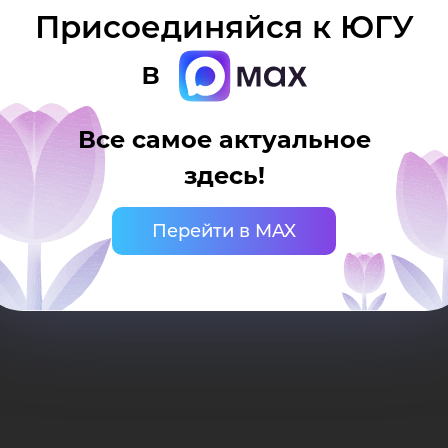
рат
Присоединяйся к ЮГУ
в
осударственного университета
ько при наличии активной (кликабельной) ссыл
рситета. Ссылка должна находиться непосредст
Все самое актуальное
здесь!
оек
Перейти в MAX