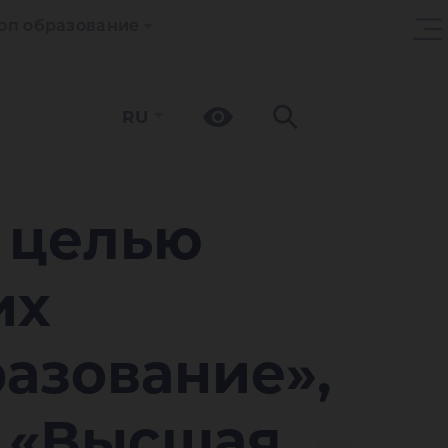
оп образование
RU
 целью
их
азование»,
 «Высшая