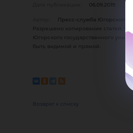
ст
Дата публикации:
06.09.2019
Автор:
Пресс-служба Югорского г
Разрешено копирование статей, тол
Югорского государственного униве
быть видимой и прямой.
пр
Возврат к списку