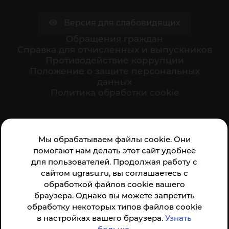
Версия для слабовидящих
Обращения граждан
Cправка для отчисленных и выпускников
Противодействие коррупции
Положение о защите персональных
данных
Политика обработки cookie
Ваше мнение формирует официальный рейтинг
Мы обрабатываем файлы cookie. Они
организации:
помогают нам делать этот сайт удобнее
для пользователей. Продолжая работу с
сайтом ugrasu.ru, вы соглашаетесь с
обработкой файлов cookie вашего
браузера. Однако вы можете запретить
обработку некоторых типов файлов cookie
Анкета доступна по QR-коду, а так же по прямой
в настройках вашего браузера.
Узнать
ссылке