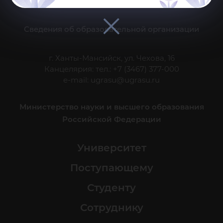
Делитесь новостями об университете с хештегом #ЮГУ
Сведения об образовательной организации
г. Ханты-Мансийск, ул. Чехова, 16
Канцелярия: тел.: +7 (3467) 377-000
e-mail:
ugrasu@ugrasu.ru
Министерство науки и высшего образования
Российской Федерации
Университет
Поступающему
Студенту
Сотруднику