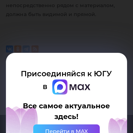
непосредственно рядом с материалом,
должна быть видимой и прямой.
Возврат к списку
Присоединяйся к ЮГУ
в
Все самое актуальное
здесь!
Перейти в MAX