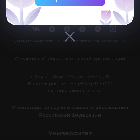
Делитесь новостями об университете с хештегом #ЮГУ
Сведения об образовательной организации
г. Ханты-Мансийск, ул. Чехова, 16
Канцелярия: тел.: +7 (3467) 377-000
e-mail:
ugrasu@ugrasu.ru
Министерство науки и высшего образования
Российской Федерации
Университет