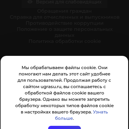
Версия для слабовидящих
Обращения граждан
Cправка для отчисленных и выпускников
Противодействие коррупции
Положение о защите персональных
данных
Политика обработки cookie
Ваше мнение формирует официальный рейтинг
Мы обрабатываем файлы cookie. Они
организации:
помогают нам делать этот сайт удобнее
для пользователей. Продолжая работу с
сайтом ugrasu.ru, вы соглашаетесь с
обработкой файлов cookie вашего
браузера. Однако вы можете запретить
обработку некоторых типов файлов cookie
Анкета доступна по QR-коду, а так же по прямой
в настройках вашего браузера.
Узнать
ссылке
больше
.