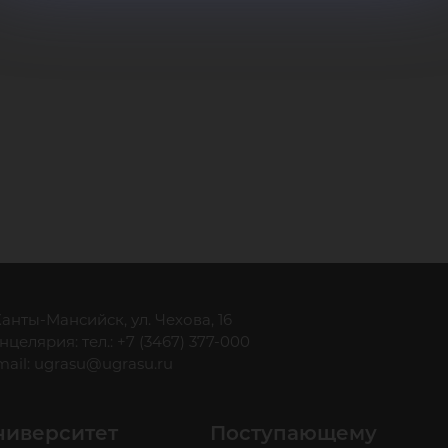
 Ханты-Мансийск, ул. Чехова, 16
нцелярия: тел.: +7 (3467) 377-000
mail:
ugrasu@ugrasu.ru
ниверситет
Поступающему