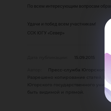
По всем интересующим вопросам обра
Удачи и побед всем участникам!
ССК ЮГУ «Север»
Дата публикации:
15.09.2015
Автор:
Пресс-служба Югорского г
Разрешено копирование статей, тол
Югорского государственного униве
быть видимой и прямой.