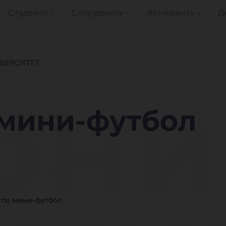
Студенту
Сотруднику
Аспиранту
Д
рни
 мини-футбол
 по мини-футбол