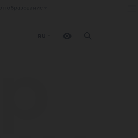
оп образование
RU
р