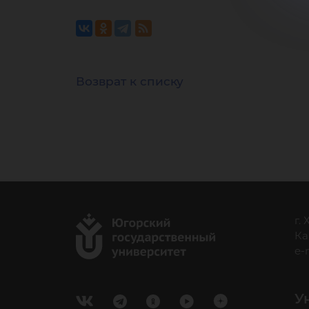
Возврат к списку
г.
Ка
e-
У