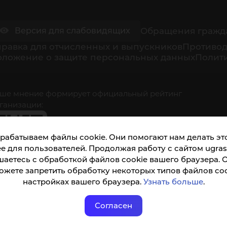
Обращения гражд
Версия для слабовидящих
равка для отчисленных и выпускников
Противод
оложение о защите персональных данных
Полити
ше мнение формирует официальный рейтинг
ганизации:
рабатываем файлы cookie. Они помогают нам делать это
е для пользователей. Продолжая работу с сайтом ugrasu
шаетесь с обработкой файлов cookie вашего браузера. 
ожете запретить обработку некоторых типов файлов coo
кета доступна по QR-коду, а так же по прямой
настройках вашего браузера.
Узнать больше
.
ылке
Согласен