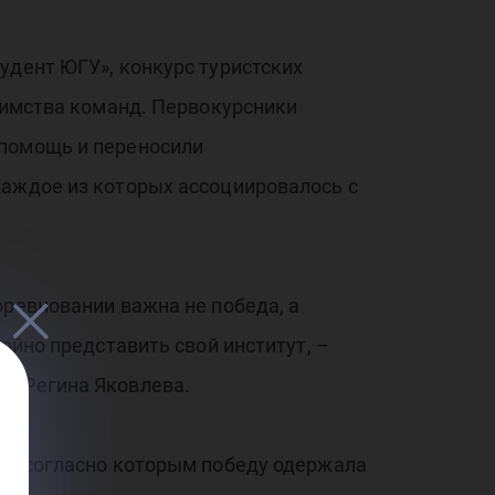
удент ЮГУ», конкурс туристских
риимства команд. Первокурсники
 помощь и переносили
каждое из которых ассоциировалось с
оревновании важна не победа, а
ойно представить свой институт, –
я Регина Яковлева.
ги, согласно которым победу одержала