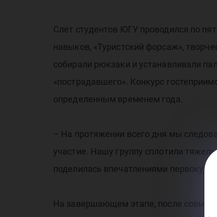
Слет студентов ЮГУ проводился по пят
навыков, «Туристский форсаж», творче
собирали рюкзаки и устанавливали па
«пострадавшего». Конкурс гостеприим
определенным временем года.
– На протяжении всего дня мы следова
участие. Нашу группу сплотили тяжелые
поделилась впечатлениями первокурсн
На завершающем этапе, после совмест