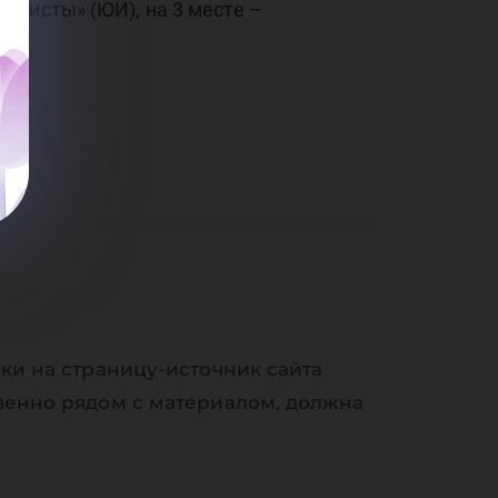
уристы» (ЮИ), на 3 месте –
ки на страницу-источник сайта
венно рядом с материалом, должна