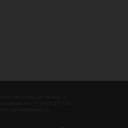
 Ханты-Мансийск, ул. Чехова, 16
нцелярия: тел.: +7 (3467) 377-000
mail:
ugrasu@ugrasu.ru