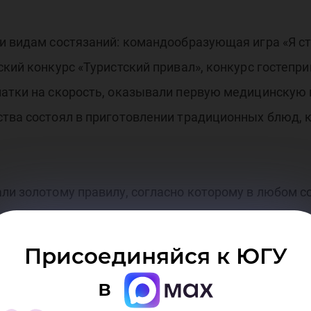
и видам состязаний: командообразующая игра «Я ст
ский конкурс «Туристский привал», конкурс гостеп
латки на скорость, оказывали первую медицинскую
ства состоял в приготовлении традиционных блюд, 
ли золотому правилу, согласно которому в любом с
 и непростые этапы, но мы смогли их пройти и дост
ица кафедры психолого-педагогческого образовани
Присоединяйся к ЮГУ
в
ных песен под гитару у костра были подведены ито