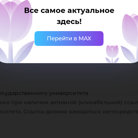
омики «Экобезята». На 2 месте –«Юристы-лучшие т
Все самое актуальное
здесь!
Перейти в MAX
осударственного университета
ько при наличии активной (кликабельной) ссыл
рситета. Ссылка должна находиться непосредст