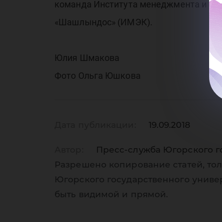
команда Института менеджмента и экон
«Шашлындос» (ИМЭК).
Юлия Шмакова
Фото Ольга Юшкова
Дата публикации:
19.09.2018
Автор:
Пресс-служба Югорского г
Разрешено копирование статей, тол
Югорского государственного униве
быть видимой и прямой.