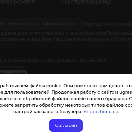
ниверситет
Поступающему
Обращения гражд
Версия для слабовидящих
равка для отчисленных и выпускников
Противод
оложение о защите персональных данных
Полити
ше мнение формирует официальный рейтинг
ганизации:
рабатываем файлы cookie. Они помогают нам делать это
е для пользователей. Продолжая работу с сайтом ugrasu
шаетесь с обработкой файлов cookie вашего браузера. 
ожете запретить обработку некоторых типов файлов coo
кета доступна по QR-коду, а так же по прямой
настройках вашего браузера.
Узнать больше
.
ылке
Согласен