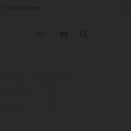
оп образование
RU
ет