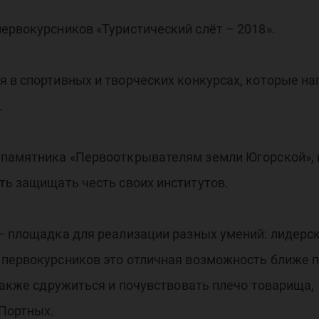
У –
ервокурсников «Туристический слёт – 2018».
18
 в спортивных и творческих конкурсах, которые н
.
 памятника «Первооткрывателям земли Югорской», 
ть защищать честь своих институтов.
– площадка для реализации разных умений: лидерск
 первокурсников это отличная возможность ближе 
 также сдружиться и почувствовать плечо товарища
 Портных.