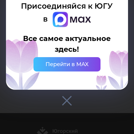
непосредственно рядом с материалом,
Присоединяйся к ЮГУ
должна быть видимой и прямой.
в
Все самое актуальное
здесь!
Перейти в MAX
Возврат к списку