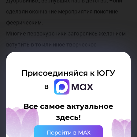
Дубровиных, вернувших нас в детство, –они
сделали окончание мероприятия поистине
феерическим.
Многие первокурсники загорелись желанием
вступить в то или иное творческое
объединение, стать частью этого ежегодного
праздника.
Присоединяйся к ЮГУ
в
–Это не похоже на обычный скучный концерт.
Это был настоящий взрыв эмоций. Все
Все самое актуальное
выступающие зарядили позитивом и
здесь!
вдохновением, за это стоит сказать им
Перейти в MAX
спасибо, – говорят зрители.