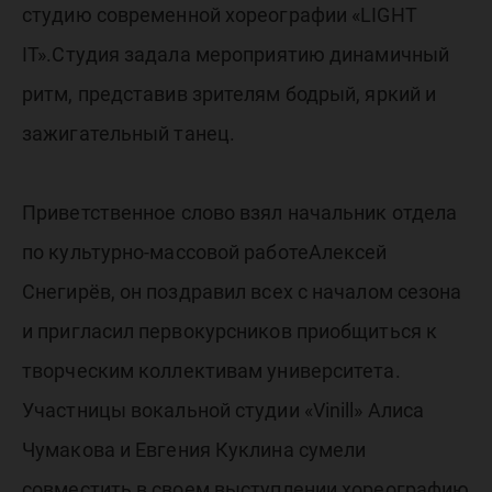
сезон – 
студию современной хореографии «LIGHT
IT».Студия задала мероприятию динамичный
ритм, представив зрителям бодрый, яркий и
зажигательный танец.
Приветственное слово взял начальник отдела
по культурно-массовой работеАлексей
Снегирёв, он поздравил всех с началом сезона
и пригласил первокурсников приобщиться к
творческим коллективам университета.
Участницы вокальной студии «Vinill» Алиса
Чумакова и Евгения Куклина сумели
совместить в своем выступлении хореографию