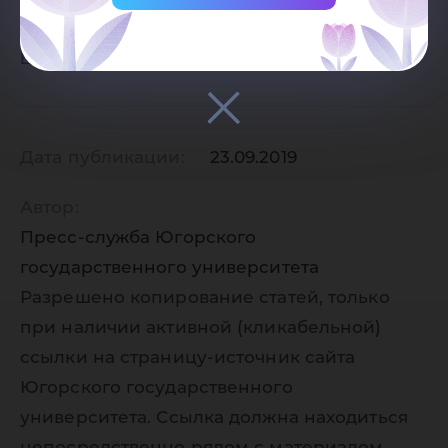
Елизавета Гурьянова
Дата публикации:
23.09.2019
Автор:
Пресс-служба Югорского
государственного университета
Разрешено копирование статей, только
при наличии активной (кликабельной)
ссылки на страницу-источник сайта
Югорского государственного
университета. Ссылка должна находиться
непосредственно рядом с материалом,