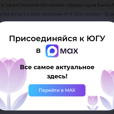
ем
в торжественной обстановке губернатором Ханты-
ства Югры ко Дню рождения И.Н. Шесталова – 22 и
ства Ханты-Мансийского автономного округа им. И.
нных и внешних связей Югры только в электронном
Присоединяйся к ЮГУ
а USB-флеш по адресу: 628011, г. Ханты-Мансийск, у
в
ени
Все самое актуальное
здесь!
осударственного университета
ько при наличии активной (кликабельной) ссыл
Перейти в MAX
рситета. Ссылка должна находиться непосредст