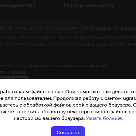
ниверситет
Поступающему
Обращения гражд
Версия для слабовидящих
равка для отчисленных и выпускников
Противод
оложение о защите персональных данных
Полити
ше мнение формирует официальный рейтинг
ганизации:
рабатываем файлы cookie. Они помогают нам делать это
е для пользователей. Продолжая работу с сайтом ugrasu
шаетесь с обработкой файлов cookie вашего браузера. 
ожете запретить обработку некоторых типов файлов coo
кета доступна по QR-коду, а так же по прямой
настройках вашего браузера.
Узнать больше
.
ылке
Согласен