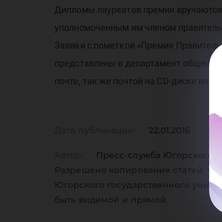
пр
Дипломы лауреатов премии вручаются 
уполномоченным им членом правитель
Заявки с пометкой «Премия Правитель
представлены в департамент обществе
почте, так же почтой на CD-диске или н
им
Дата публикации:
22.01.2016
Автор:
Пресс-служба Югорского г
Разрешено копирование статей, тол
Югорского государственного униве
быть видимой и прямой.