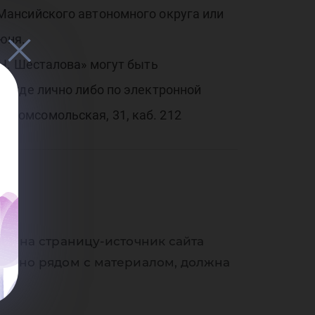
ию
Мансийского автономного округа или
юня.
Н. Шесталова» могут быть
 виде лично либо по электронной
л. Комсомольская, 31, каб. 212
 И.
ки на страницу-источник сайта
венно рядом с материалом, должна