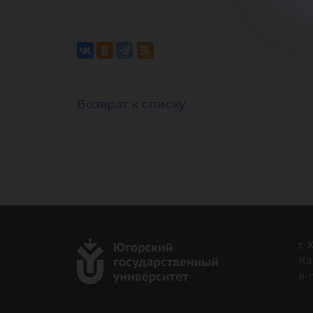
Ше
Возврат к списку
г.
Ка
e-