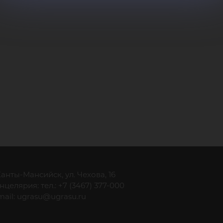
ста
 Ханты-Мансийск, ул. Чехова, 16
нцелярия: тел.: +7 (3467) 377-000
mail:
ugrasu@ugrasu.ru