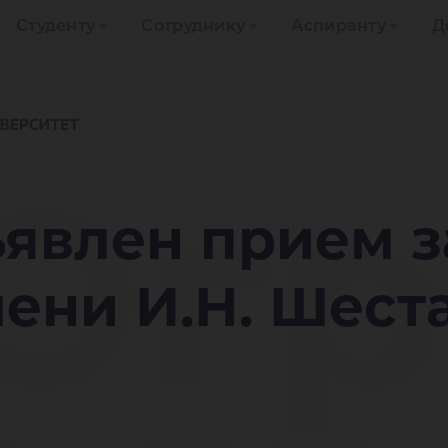
Студенту
Сотруднику
Аспиранту
Д
Югр
явлен прием з
ени И.Н. Шест