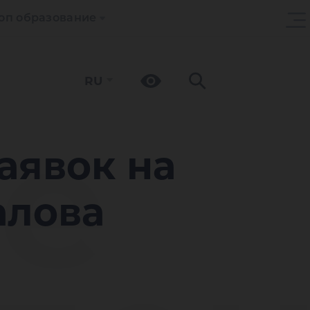
оп образование
RU
е
аявок на
алова