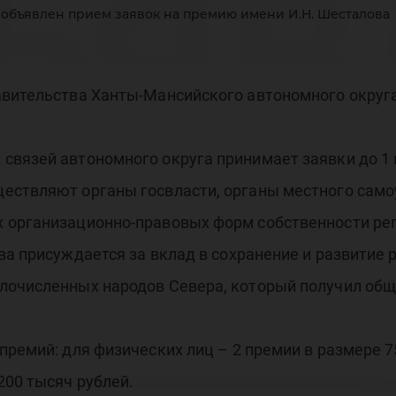
ъяв
 объявлен прием заявок на премию имени И.Н. Шесталова
ие
авительства Ханты-Мансийского автономного округа
вязей автономного округа принимает заявки до 1 
ществляют органы госвласти, органы местного сам
 организационно-правовых форм собственности рег
яво
ва присуждается за вклад в сохранение и развитие
лочисленных народов Севера, который получил общ
премий: для физических лиц – 2 премии в размере 7
200 тысяч рублей.