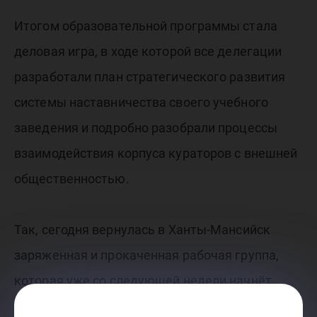
Итогом образовательной программы стала
деловая игра, в ходе которой все делегации
разработали план стратегического развития
системы наставничества своего учебного
заведения и подробно разобрали процессы
взаимодействия корпуса кураторов с внешней
общественностью.
Так, сегодня вернулась в Ханты-Мансийск
заряженная и прокаченная рабочая группа,
которая уже со следующей недели начнёт
создавать новую ячейку студенческого