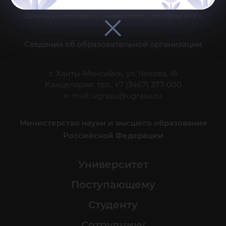
Делитесь новостями об университете с хештегом #ЮГУ
Сведения об образовательной организации
г. Ханты-Мансийск, ул. Чехова, 16
Канцелярия: тел.: +7 (3467) 377-000
e-mail:
ugrasu@ugrasu.ru
Министерство науки и высшего образования
Российской Федерации
Университет
Поступающему
Студенту
Сотруднику