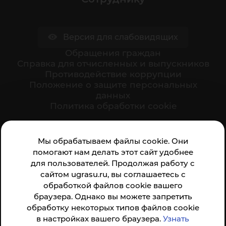
Версия для слабовидящих
Обращения граждан
Cправка для отчисленных и выпускников
Противодействие коррупции
Положение о защите персональных
данных
Политика обработки cookie
Мы обрабатываем файлы cookie. Они
Ваше мнение формирует официальный рейтинг
помогают нам делать этот сайт удобнее
организации:
для пользователей. Продолжая работу с
сайтом ugrasu.ru, вы соглашаетесь с
обработкой файлов cookie вашего
браузера. Однако вы можете запретить
обработку некоторых типов файлов cookie
в настройках вашего браузера.
Узнать
Анкета доступна по QR-коду, а так же по прямой